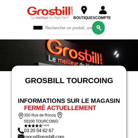
BOUTIQUES
COMPTE
PC GROSBILL & CONFIG SUR MESURE
Ordinateurs
& Tablettes
COMPOSANTS
GROSBILL TOURCOING
Périphériques
& Réseaux
Gaming
INFORMATIONS SUR LE MAGASIN
Reconditionné
FERMÉ ACTUELLEMENT
350 Rue de Roncq
59200 TOURCOING
( avis)
03 20 54 62 67
roncq@grosbill.com